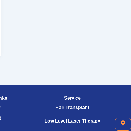
nks
Service
e
Hair Transplant
t
Low Level Laser Therapy